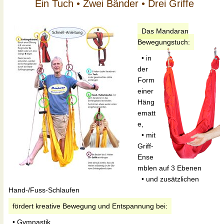
Ein Tuch • Zwei Bänder • Drei Griffe
Das Mandaran
Bewegungstuch:
• in
der
Form
einer
Häng
ematt
e,
• mit
Griff-
Ense
mblen auf 3 Ebenen
• und zusätzlichen
Hand-/Fuss-Schlaufen
fördert kreative Bewegung und Entspannung bei:
• Gymnastik,