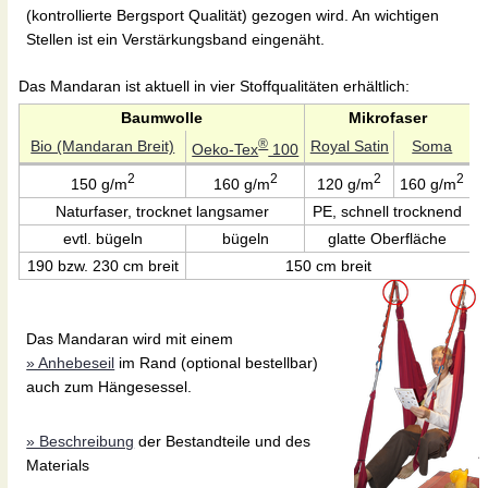
(kontrollierte Bergsport Qualität) gezogen wird. An wichtigen
Stellen ist ein Verstärkungsband eingenäht.
Das Mandaran ist aktuell in vier Stoffqualitäten erhältlich:
Baumwolle
Mikrofaser
®
Bio (Mandaran Breit)
Royal Satin
Soma
Oeko-Tex
100
2
2
2
2
150 g/m
160 g/m
120 g/m
160 g/m
Naturfaser, trocknet langsamer
PE, schnell trocknend
evtl. bügeln
bügeln
glatte Oberfläche
190 bzw. 230 cm breit
150 cm breit
Das Mandaran wird mit einem
» Anhebeseil
im Rand (optional bestellbar)
auch zum Hängesessel.
» Beschreibung
der Bestandteile und des
Materials